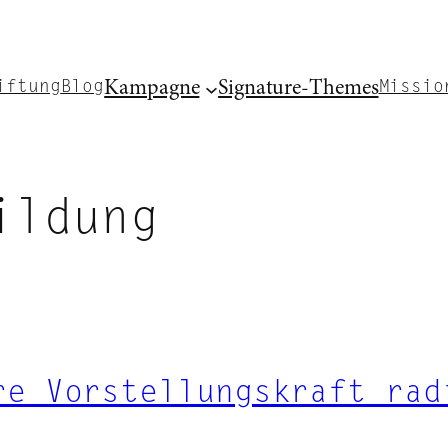
Kampagne
Signature-Themes
iftung
Blog
Missio
ildung
re Vorstellungskraft rad