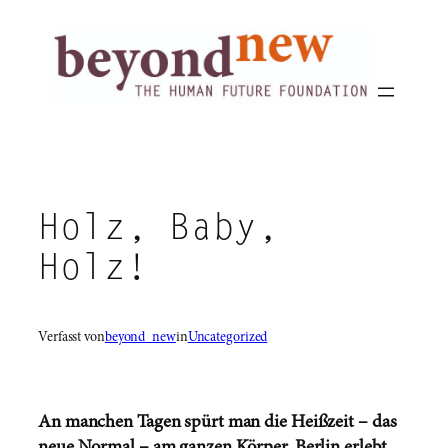
Zum
Inhalt
springen
Holz, Baby,
Holz!
Verfasst von
beyond_new
in
Uncategorized
An manchen Tagen spürt man die Heißzeit – das