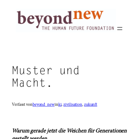
Zum
Inhalt
springen
Muster und
Macht.
Verfasst von
beyond_new
in
ki
, 
zivilisation
, 
zukunft
Warum gerade jetzt die Weichen für Generationen